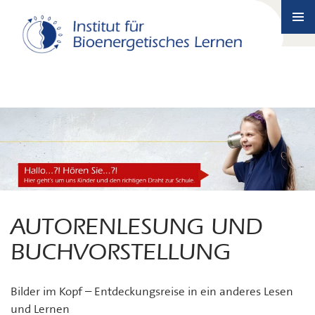
SKIP
TO
PRIMA
CONTENT
MENU
TAG ARCHIVES: LESUNG
AUTORENLESUNG UND
BUCHVORSTELLUNG
Bilder im Kopf – Entdeckungsreise in ein anderes Lesen
und Lernen