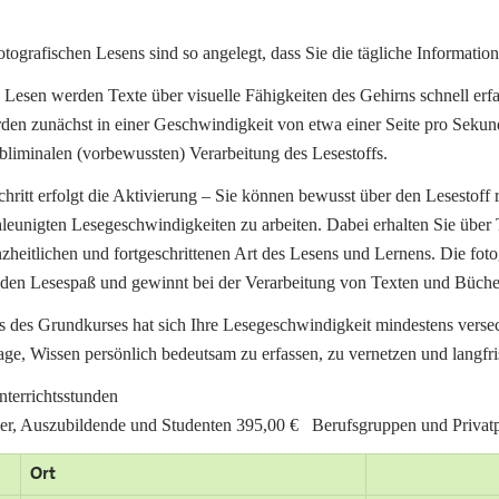
ografischen Lesens sind so angelegt, dass Sie die tägliche Information
 Lesen werden Texte über visuelle Fähigkeiten des Gehirns schnell erfa
den zunächst in einer Geschwindigkeit von etwa einer Seite pro Sekunde
ubliminalen (vorbewussten) Verarbeitung des Lesestoffs.
hritt erfolgt die Aktivierung – Sie können bewusst über den Lesestoff r
leunigten Lesegeschwindigkeiten zu arbeiten. Dabei erhalten Sie übe
zheitlichen und fortgeschrittenen Art des Lesens und Lernens. Die foto
 den Lesespaß und gewinnt bei der Verarbeitung von Texten und Bücher
des Grundkurses hat sich Ihre Lesegeschwindigkeit mindestens versechs
Lage, Wissen persönlich bedeutsam zu erfassen, zu vernetzen und langfris
nterrichtsstunden
er, Auszubildende und Studenten 395,00 € Berufsgruppen und Privat
Ort