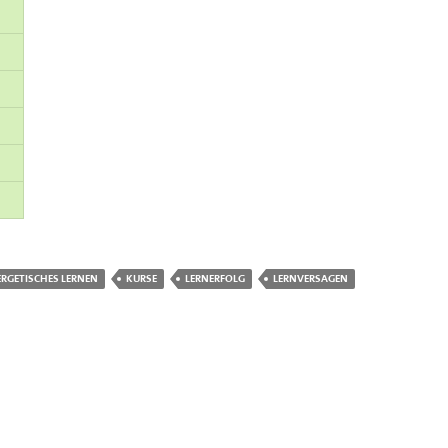
ERGETISCHES LERNEN
KURSE
LERNERFOLG
LERNVERSAGEN