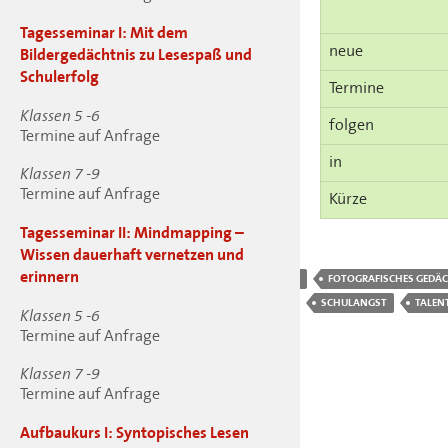
Tagesseminar I: Mit dem
neue
Bildergedächtnis zu Lesespaß und
Schulerfolg
Termine
Klassen 5 -6
folgen
Termine auf Anfrage
in
Klassen 7 -9
Termine auf Anfrage
Kürze
Tagesseminar II: Mindmapping –
Wissen dauerhaft vernetzen und
erinnern
ADHS
AUSBILDUNG
BUCHEN
FORTBILDUNG
FOTOGRAFISCHES GEDÄ
LESE-RECHTSCHREIB-SCHWÄCHE
LRS
MÜNSTER
SCHULANGST
TALEN
Klassen 5 -6
Termine auf Anfrage
Klassen 7 -9
Termine auf Anfrage
Aufbaukurs I: Syntopisches Lesen