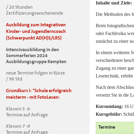
Inhalte und Ziele:
/ 20 Stunden
Zertifizierungswochenende
Die Methoden des fot
Ausbildung zum Integrativen
Beim fotografischen
Kinder- und Jugendlerncoach
oder Fachlexika wer
(Schwerpunkt AD(H)S/LRS)
zunächst zu einer s
Intensivausbildung in den
In einem weiteren Sc
Sommerferien 2024
verschiedenen besch
Ausbildungsgruppe Kempten
Zugang zu einer gan
neue Termine folgen in Kürze
Lesetechnik, erhöht
/ 96 Std.
Nach dem Abschluss 
Grundkurs I: "Schule erfolgreich
versetzt Sie in die 
meisterm - mit FotoLesen:
Kursumfang:
16 U
Klassen 5 -6
Kursgebühr:
Schül
Termine auf Anfrage
Klassen 7 -9
Termine
Termine auf Anfrage