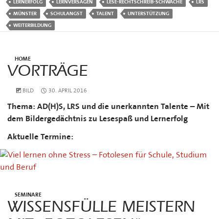
LERNERFOLG
LERNVERSAGEN
LESE-RECHTSCHREIB-SCHWÄCHE
LRS
MÜNSTER
SCHULANGST
TALENT
UNTERSTÜTZUNG
WEITERBILDUNG
HOME
VORTRÄGE
BILD
30. APRIL 2016
Thema: AD(H)S, LRS und die unerkannten Talente – Mit
dem Bildergedächtnis zu Lesespaß und Lernerfolg
Aktuelle Termine:
SEMINARE
WISSENSFÜLLE MEISTERN