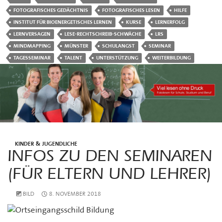
FOTOGRAFISCHES GEDÄCHTNIS
FOTOGRAFISCHES LESEN
HILFE
INSTITUT FÜR BIOENERGETISCHES LERNEN
KURSE
LERNERFOLG
LERNVERSAGEN
LESE-RECHTSCHREIB-SCHWÄCHE
LRS
MINDMAPPING
MÜNSTER
SCHULANGST
SEMINAR
TAGESSEMINAR
TALENT
UNTERSTÜTZUNG
WEITERBILDUNG
KINDER & JUGENDLICHE
INFOS ZU DEN SEMINAREN
(FÜR ELTERN UND LEHRER)
BILD
8. NOVEMBER 2018