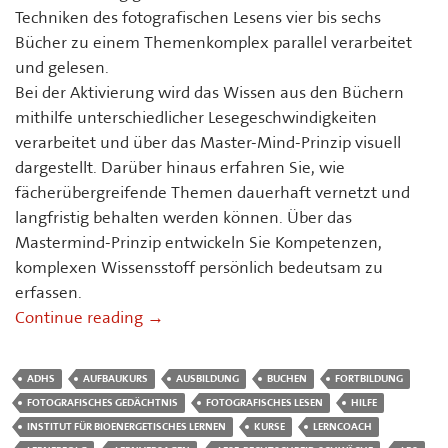
Techniken des fotografischen Lesens vier bis sechs
Bücher zu einem Themenkomplex parallel verarbeitet
und gelesen.
Bei der Aktivierung wird das Wissen aus den Büchern
mithilfe unterschiedlicher Lesegeschwindigkeiten
verarbeitet und über das Master-Mind-Prinzip visuell
dargestellt. Darüber hinaus erfahren Sie, wie
fächerübergreifende Themen dauerhaft vernetzt und
langfristig behalten werden können. Über das
Mastermind-Prinzip entwickeln Sie Kompetenzen,
komplexen Wissensstoff persönlich bedeutsam zu
erfassen.
Aufbaukurs I: Syntopisches Lesen – mit Fo
Continue reading
→
ADHS
AUFBAUKURS
AUSBILDUNG
BUCHEN
FORTBILDUNG
FOTOGRAFISCHES GEDÄCHTNIS
FOTOGRAFISCHES LESEN
HILFE
INSTITUT FÜR BIOENERGETISCHES LERNEN
KURSE
LERNCOACH