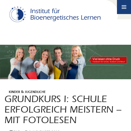
SKIP
TO
PRIMA
CONTENT
MENU
IMAGES
KINDER & JUGENDLICHE
GRUNDKURS I: SCHULE
ERFOLGREICH MEISTERN –
MIT FOTOLESEN