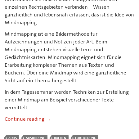
einzelnen Rechtsgebieten verbinden – Wissen
ganzheitlich und lebensnah erfassen, das ist die Idee von
Mindmapping.
Mindmapping ist eine Bildermethode für
Aufzeichnungen und Notizen jeder Art. Beim
Mindmapping entstehen visuelle Lern- und
Gedächtniskarten. Mindmapping eignet sich für die
Erarbeitung komplexer Themen aus Texten und
Büchern. Über eine Mindmap wird eine ganzheitliche
Sicht auf ein Thema hergestellt.
In dem Tagesseminar werden Techniken zur Erstellung
einer Mindmap am Beispiel verschiedener Texte
vermittelt.
Tagesseminar II: Mindmapping – mit Ler
Continue reading
→
ADHS
AUSBILDUNG
BUCHEN
FORTBILDUNG