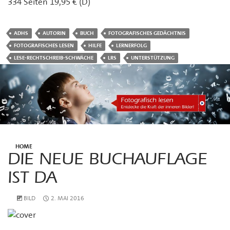
334 Seiten 19,95 € (D)
ADHS
AUTORIN
BUCH
FOTOGRAFISCHES GEDÄCHTNIS
FOTOGRAFISCHES LESEN
HILFE
LERNERFOLG
LESE-RECHTSCHREIB-SCHWÄCHE
LRS
UNTERSTÜTZUNG
HOME
DIE NEUE BUCHAUFLAGE
IST DA
BILD
2. MAI 2016