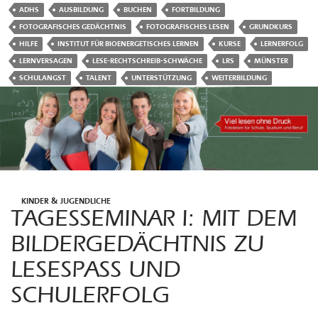
ADHS
AUSBILDUNG
BUCHEN
FORTBILDUNG
FOTOGRAFISCHES GEDÄCHTNIS
FOTOGRAFISCHES LESEN
GRUNDKURS
HILFE
INSTITUT FÜR BIOENERGETISCHES LERNEN
KURSE
LERNERFOLG
LERNVERSAGEN
LESE-RECHTSCHREIB-SCHWÄCHE
LRS
MÜNSTER
SCHULANGST
TALENT
UNTERSTÜTZUNG
WEITERBILDUNG
KINDER & JUGENDLICHE
TAGESSEMINAR I: MIT DEM
BILDERGEDÄCHTNIS ZU
LESESPASS UND S
CHULERFOLG