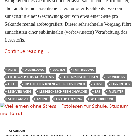
Fähigkeiten des Gehirns schnell erfasst. Sachbücher, Fachbücher,
aber auch fremdsprachliche Literatur oder Fachlexika werden
zunächst in einer Geschwindigkeit von etwa einer Seite pro
Sekunde mental abfotografiert. Dieser sehr schnelle Vorgang führt
zunächst zu einer subliminalen (vorbewussten) Verarbeitung des
Lesestoffs.
Wissensfülle meistern mit „FotoLesen“ – 
Continue reading
→
ADHS
AUSBILDUNG
BUCHEN
FORTBILDUNG
FOTOGRAFISCHES GEDÄCHTNIS
FOTOGRAFISCHES LESEN
GRUNDKURS
HILFE
INSTITUT FÜR BIOENERGETISCHES LERNEN
KURSE
LERNERFOLG
LERNVERSAGEN
LESE-RECHTSCHREIB-SCHWÄCHE
LRS
MÜNSTER
SCHULANGST
TALENT
UNTERSTÜTZUNG
WEITERBILDUNG
SEMINARE