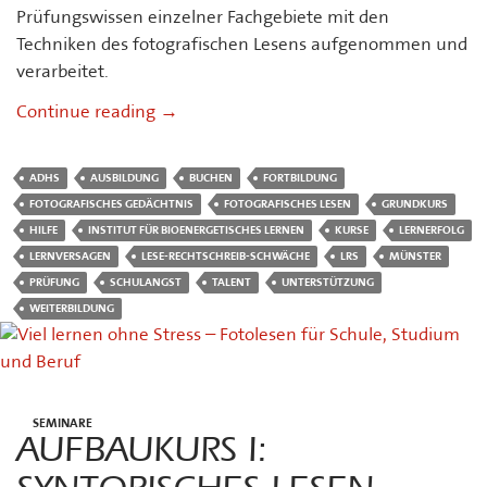
Prüfungswissen einzelner Fachgebiete mit den
Techniken des fotografischen Lesens aufgenommen und
verarbeitet.
Grundkurs II – intensiv: Fotografisch Le
Continue reading
→
ADHS
AUSBILDUNG
BUCHEN
FORTBILDUNG
FOTOGRAFISCHES GEDÄCHTNIS
FOTOGRAFISCHES LESEN
GRUNDKURS
HILFE
INSTITUT FÜR BIOENERGETISCHES LERNEN
KURSE
LERNERFOLG
LERNVERSAGEN
LESE-RECHTSCHREIB-SCHWÄCHE
LRS
MÜNSTER
PRÜFUNG
SCHULANGST
TALENT
UNTERSTÜTZUNG
WEITERBILDUNG
SEMINARE
AUFBAUKURS I: