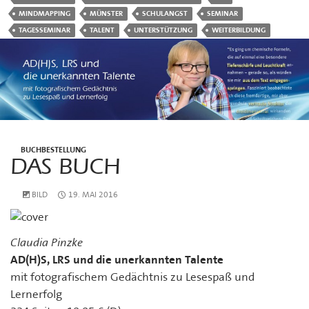
MINDMAPPING
MÜNSTER
SCHULANGST
SEMINAR
TAGESSEMINAR
TALENT
UNTERSTÜTZUNG
WEITERBILDUNG
BUCHBESTELLUNG
DAS BUCH
BILD
19. MAI 2016
Claudia Pinzke
AD(H)S, LRS und die unerkannten Talente
mit fotografischem Gedächtnis zu Lesespaß und
Lernerfolg