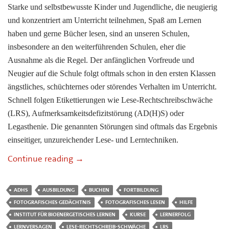
Starke und selbstbewusste Kinder und Jugendliche, die neugierig
und konzentriert am Unterricht teilnehmen, Spaß am Lernen
haben und gerne Bücher lesen, sind an unseren Schulen,
insbesondere an den weiterführenden Schulen, eher die
Ausnahme als die Regel. Der anfänglichen Vorfreude und
Neugier auf die Schule folgt oftmals schon in den ersten Klassen
ängstliches, schüchternes oder störendes Verhalten im Unterricht.
Schnell folgen Etikettierungen wie Lese-Rechtschreibschwäche
(LRS), Aufmerksamkeitsdefizitstörung (AD(H)S) oder
Legasthenie. Die genannten Störungen sind oftmals das Ergebnis
einseitiger, unzureichender Lese- und Lerntechniken.
Infos zu den Seminaren (für Eltern und L
Continue reading
→
ADHS
AUSBILDUNG
BUCHEN
FORTBILDUNG
FOTOGRAFISCHES GEDÄCHTNIS
FOTOGRAFISCHES LESEN
HILFE
INSTITUT FÜR BIOENERGETISCHES LERNEN
KURSE
LERNERFOLG
LERNVERSAGEN
LESE-RECHTSCHREIB-SCHWÄCHE
LRS