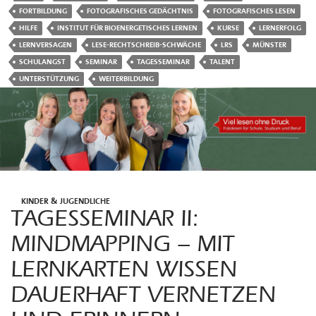
FORTBILDUNG
FOTOGRAFISCHES GEDÄCHTNIS
FOTOGRAFISCHES LESEN
HILFE
INSTITUT FÜR BIOENERGETISCHES LERNEN
KURSE
LERNERFOLG
LERNVERSAGEN
LESE-RECHTSCHREIB-SCHWÄCHE
LRS
MÜNSTER
SCHULANGST
SEMINAR
TAGESSEMINAR
TALENT
UNTERSTÜTZUNG
WEITERBILDUNG
KINDER & JUGENDLICHE
TAGESSEMINAR II:
MINDMAPPING – MIT
LERNKARTEN WISSEN
DAUERHAFT VERNETZEN