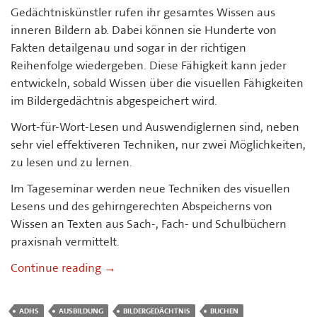
Gedächtniskünstler rufen ihr gesamtes Wissen aus
inneren Bildern ab. Dabei können sie Hunderte von
Fakten detailgenau und sogar in der richtigen
Reihenfolge wiedergeben. Diese Fähigkeit kann jeder
entwickeln, sobald Wissen über die visuellen Fähigkeiten
im Bildergedächtnis abgespeichert wird.
Wort-für-Wort-Lesen und Auswendiglernen sind, neben
sehr viel effektiveren Techniken, nur zwei Möglichkeiten,
zu lesen und zu lernen.
Im Tageseminar werden neue Techniken des visuellen
Lesens und des gehirngerechten Abspeicherns von
Wissen an Texten aus Sach-, Fach- und Schulbüchern
praxisnah vermittelt.
Tagesseminar I: Mit dem Bildergedächtni
Continue reading
→
ADHS
AUSBILDUNG
BILDERGEDÄCHTNIS
BUCHEN