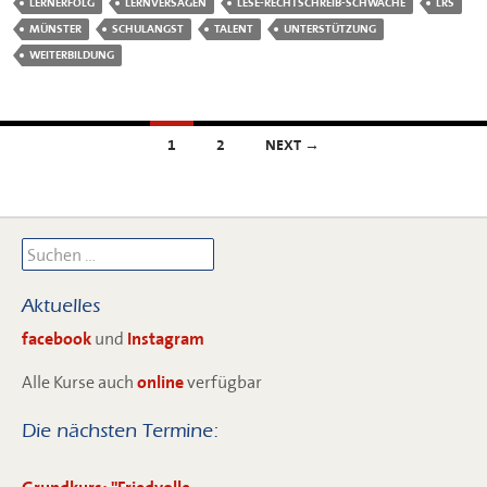
LERNERFOLG
LERNVERSAGEN
LESE-RECHTSCHREIB-SCHWÄCHE
LRS
MÜNSTER
SCHULANGST
TALENT
UNTERSTÜTZUNG
WEITERBILDUNG
POSTS
1
2
NEXT →
NAVIGATION
Suchen
nach:
Aktuelles
facebook
und
Instagram
Alle Kurse auch
online
verfügbar
Die nächsten Termine: